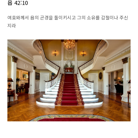
욥 42:10
여호와께서 욥의 곤경을 돌이키시고 그의 소유를 갑절이나 주신
지라