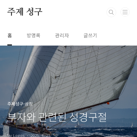
본문 바로가기
주제 성구
홈
방명록
관리자
글쓰기
주제성구-상징
부자와 관련된 성경구절
by Logos
2025. 4. 23.