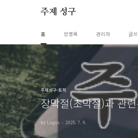
본문 바로가기
주제 성구
홈
방명록
관리자
글쓰
주제성구-토픽
장막절(초막절)과 관
by Logos
2025. 7. 9.